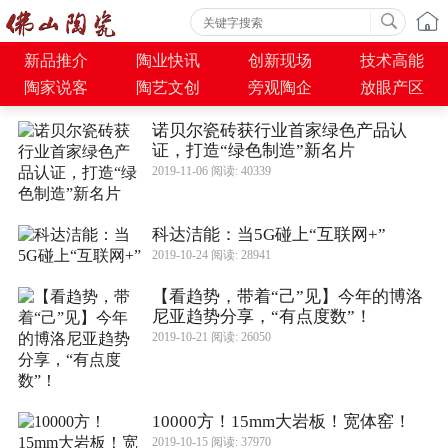
新品推介
陶业快讯
创新现场
技术高能
陶家说客
陶艺文创
旁观陶企
放眼产区
诺贝尔瓷砖获行业首家绿色产品认
证，打造“绿色制造”新名片
2019-11-06 阅读: 40339
科达洁能：当5G碰上“互联网+”
2019-10-24 阅读: 28941
【看趋势，带着“己”见】今年的博洛
尼亚趋势分享，“有点度数”！
2019-10-21 阅读: 26050
10000方！15mm大岩板！宽体窑！
2019-10-15 阅读: 37970