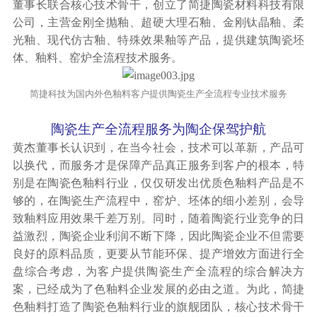
董事长联合核心技术骨干，创立了简捷陶瓷材料科技有限
公司，主营金刚全抛釉、超硬大理石釉、金刚钛晶釉、柔
光釉、现代仿古釉、特殊效果釉等产品，提供建筑陶瓷坯
体、釉料、窑炉全流程技术服务。
简捷科技为国内外色釉料客户提供陶瓷生产全流程专业技术服务
陶瓷生产全流程服务为陶企保驾护航
黄杰董事长认识到，在当今社会，技术可以革新，产品可
以换代，而服务才是保障产品真正服务到客户的根本，特
别是在陶瓷色釉料行业，仅仅研发出优质色釉料产品是不
够的，在陶瓷生产流程中，窑炉、坯体的细小差别，会导
致釉料应用效果千差万别。同时，随着陶瓷行业竞争的日
益激烈，陶瓷企业利润不断下降，因此陶瓷企业不但需要
良好的原料品质，更要从节能环保、提产增效方面进行全
盘综合考虑，为客户提供陶瓷生产全流程的综合解决方
案，已经成为了色釉料企业发展的必由之道。为此，简捷
色釉料打造了陶瓷色釉料行业的旗舰团队，核心技术骨干